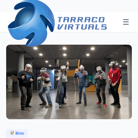
☰
Bloc